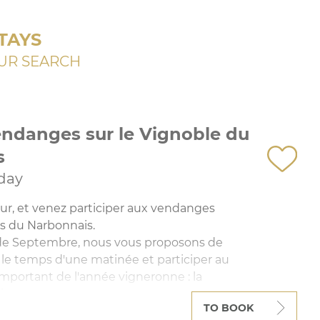
TAYS
UR SEARCH
ndanges sur le Vignoble du
s
 day
ur, et venez participer aux vendanges
ns du Narbonnais.
e Septembre, nous vous proposons de
 le temps d'une matinée et participer au
mportant de l'année vigneronne : la
ins.
TO BOOK
ganiser les vendanges à d'autres moments