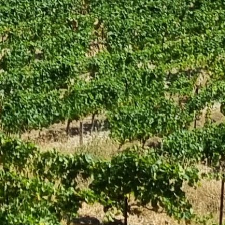
MMODATION
URANT