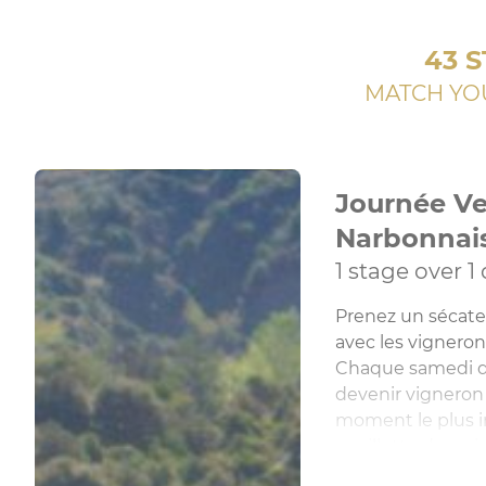
43 S
MATCH YO
Journée Ve
Narbonnai
1 stage over 1
Prenez un sécate
avec les vignero
Chaque samedi d
devenir vigneron
moment le plus i
cueillette des rais
Possibilité d'or