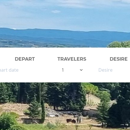
DEPART
TRAVELERS
DESIRE
WINE TOUR GUIDÉ
VIGNOBLE DU SUD-O
BEAUJOLAIS VINEYAR
BORDEAUX VINEYARD
BURGUNDY VINEYAR