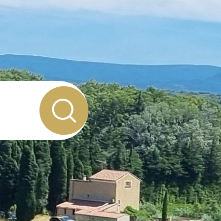
UEST
DS
S
DS