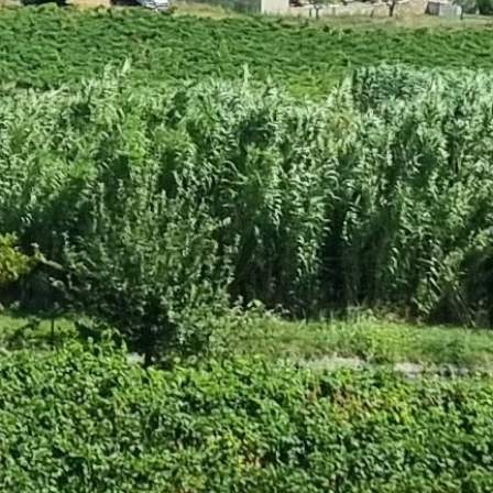
RDS
S
YARDS
RDS