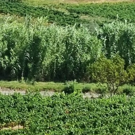
GIFT
INDULGING
LANGUEDOC VINEYA
LEARNING
PROVENCE VINEYARD
RESTING
RHONE VALLEY VINE
ROUSSILLON VINEYA
TASTING
UNDERSTANDING
WALKING